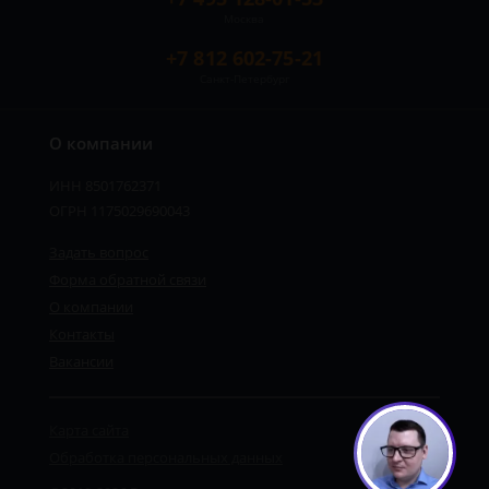
Москва
+7 812 602-75-21
Санкт-Петербург
О компании
ИНН 8501762371
ОГРН 1175029690043
Задать вопрос
Форма обратной связи
О компании
Контакты
Вакансии
Карта сайта
Обработка персональных данных