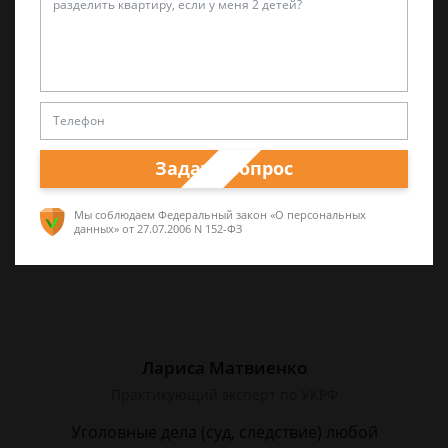
Валерий Виноградов
Старший юрист
Опыт работы частной практики почти 12 лет.
Большой стаж службы в следственных
органах.
Задать вопрос
Мы соблюдаем Федеральный закон «О персональных
данных»
от 27.07.2006 N 152-ФЗ
Лариса Матвиенко
Практикующий эксперт по УКРФ
Уголовные дела (суд, следствие) любой