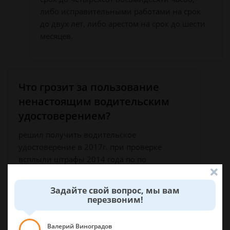
либо исправительными работами на срок
до двух лет, либо арестом на срок до шести
месяцев.
Что грозит за пользование
ненастоящим водительским
удостоверением?
решил получить водительское
удостоверение в 2017г. при проверке
всплыли штрафы 2014 года по по
водительскому удостоверению,которого нет
в базе ГИБДД , что грозит
Задайте свой вопрос, мы вам
перезвоним!
Иван, г. Красноярск
Валерий Виноградов