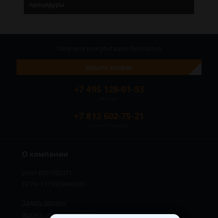
процедуры
Получите консультацию
бесплатно
Задать вопрос
+7 495 128-01-53
Москва
+7 812 602-75-21
Санкт-Петербург
О компании
ИНН 8501762371
ОГРН 1175029690043
Задать вопрос
Форма обратной связи