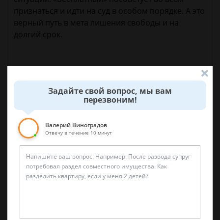
признаться и идти на суд в особом порядке. А это
верный путь в мета лишения свободы и на
долгий срок.
12 ноября 2017 г. 13:03
Задайте свой вопрос, мы вам
перезвоним!
Спросить юриста
Валерий Виноградов
Отвечу в течение 10 минут
Была ли эта статья для вас полезной?
0
0
Поделиться: