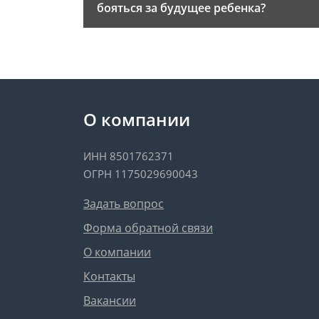
бояться за будущее ребенка?
О компании
ИНН 8501762371
ОГРН 1175029690043
Задать вопрос
Форма обратной связи
О компании
Контакты
Вакансии