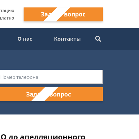
ьтацию
Задать вопрос
платно
О нас
Контакты
Задать вопрос
ЗО до апелляционного