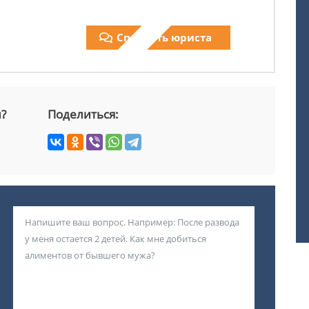
Спросить юриста
й?
Поделиться: