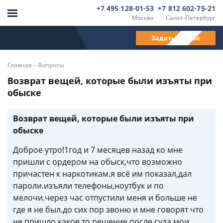
+7 495 128-01-53
+7 812 602-75-21
Москва
Санкт-Петербург
Задать вопрос
-
Главная
Вопросы
Возврат вещей, которые были изъяты при
обыске
Возврат вещей, которые были изъяты при
обыске
Доброе утро!1год и 7 месяцев назад ко мне
пришли с ордером на обыск,что возможно
причастен к наркотикам.я всё им показал,дал
пароли.изъяли телефоны,ноутбук и по
мелочи.через час отпустили меня и больше не
где я не был.до сих пор звоню и мне говорят что
не пришло какое то решение после суда.мои