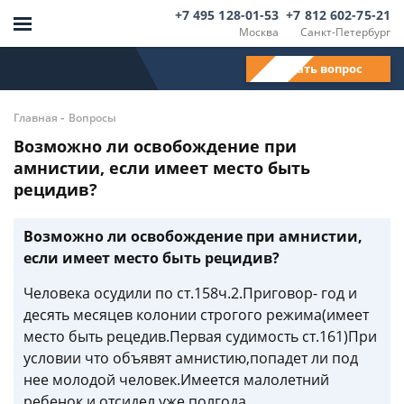
+7 495 128-01-53
+7 812 602-75-21
Москва
Санкт-Петербург
Задать вопрос
-
Главная
Вопросы
Возможно ли освобождение при
амнистии, если имеет место быть
рецидив?
Возможно ли освобождение при амнистии,
если имеет место быть рецидив?
Человека осудили по ст.158ч.2.Приговор- год и
десять месяцев колонии строгого режима(имеет
место быть рецедив.Первая судимость ст.161)При
условии что объявят амнистию,попадет ли под
нее молодой человек.Имеется малолетний
ребенок и отсидел уже полгода.