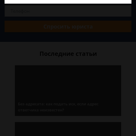
Спросить юриста
Последние статьи
Без адресата: как подать иск, если адрес
ответчика неизвестен?