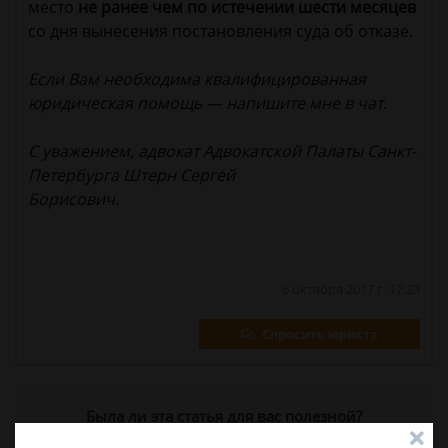
место
не ранее чем по истечении шести месяцев
со дня вынесения постановления суда об отказе.
Если Вам необходима квалифицированная
юридическая помощь — напишите мне в чат.
С уважением, адвокат Адвокатской Палаты Санкт-
Петербурга Штерн Сергей
Борисович.
6 октября 2017 г. 17:23
Спросить юриста
Была ли эта статья для вас полезной?