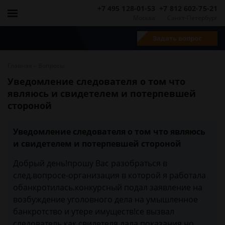
+7 495 128-01-53
+7 812 602-75-21
Москва
Санкт-Петербург
Задать вопрос
-
Главная
Вопросы
Уведомление следователя о том что
являюсь и свидетелем и потерпевшей
стороной
Уведомление следователя о том что являюсь
и свидетелем и потерпевшей стороной
Добрый день!прошу Вас разобраться в
след.вопросе-организация в которой я работала
обанкротилась.конкурсный подал заявление на
возбуждение уголовного дела на умышленное
банкротство и утере имуществ!се вызвал
следователь как свидетеля,дала показания,но