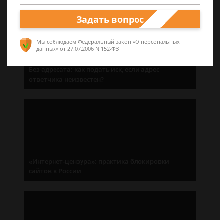
Задать вопрос
Мы соблюдаем Федеральный закон «О персональных
данных»
от 27.07.2006 N 152-ФЗ
Без адресата: как подать иск, если адрес
ответчика неизвестен?
«Интернет-цензура»: практика блокировки
сайтов в России