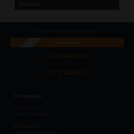
процедуры
Получите консультацию
бесплатно
Задать вопрос
+7 495 128-01-53
Москва
+7 812 602-75-21
Санкт-Петербург
О компании
ИНН 8501762371
ОГРН 1175029690043
Задать вопрос
Форма обратной связи