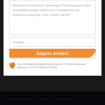
2 сентября 2017 г. 9:27
Спросить юриста
Была ли эта статья для вас полезной?
0
0
Задать вопрос
Поделиться:
Мы соблюдаем Федеральный закон «О персональных
данных»
от 27.07.2006 N 152-ФЗ
Задайте вопрос и юрист ответит вам через
5 минут
!