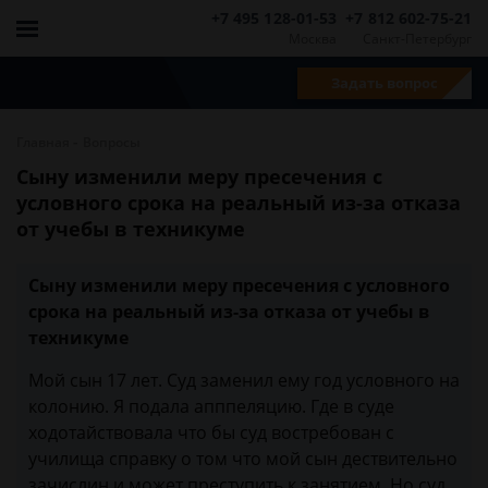
+7 495 128-01-53
+7 812 602-75-21
Москва
Санкт-Петербург
Задать вопрос
-
Главная
Вопросы
Сыну изменили меру пресечения с
условного срока на реальный из-за отказа
от учебы в техникуме
Сыну изменили меру пресечения с условного
срока на реальный из-за отказа от учебы в
техникуме
Мой сын 17 лет. Суд заменил ему год условного на
колонию. Я подала апппеляцию. Где в суде
ходотайствовала что бы суд востребован с
училища справку о том что мой сын дествительно
зачислин и может преступить к занятием. Но суд