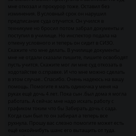
мне откозал и прокурор тоже. Оставил без
изминения. В условный срок он нарушил
предписание суда отучится. Он учился в
техникуме но бросил потом забрал документы и
поступил в училище. Но инспектор подала на
отмену условного и теперь он сидит в СИЗО.
Скажите что мне делать. В училище документы
мне не отдали сказали пишите, пишите освободят
пусть учится. Скажите мог ли мне суд откозать в
ходотайстве о.справке. И что мне можно сделать
в этом случае.. Спасибо. Очень надеюсь на вашу
помощь. Помогите я мать одиночка у меня на
руках ещё дочь 4 лет. Пока сын .был дома я могла
работать. А сейчас мне надо искать работу с
графиком токим что бы Забирать дочь с сада.
Когда сын был то он забирал а теперь все
рухнула. Прошу вас слезно помогите может есть
ещё кокойнибуть шанс его вытащить от туда.