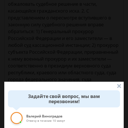
обжаловать судебное решение в части,
касающейся гражданского иска. 2. С
представлением о пересмотре вступившего в
законную силу судебного решения вправе
обратиться: 1) Генеральный прокурор
Российской Федерации и его заместители — в
любой суд кассационной инстанции; 2) прокурор
субъекта Российской Федерации, приравненный
к нему военный прокурор и их заместители —
соответственно в президиум верховного суда
республики, краевого или областного суда, суда
города федерального значения, суда
автономной области, суда автономного округа,
окружного (флотского) военного суда. 3. Утратил
Задайте свой вопрос, мы вам
силу. — Федеральный закон от 31.12.2014 N 518-
перезвоним!
ФЗ. (см. текст в предыдущей редакции)
Валерий Виноградов
Отвечу в течение 10 минут