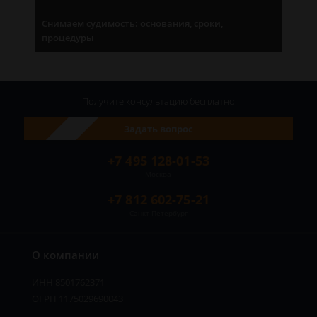
Снимаем судимость: основания, сроки,
процедуры
Получите консультацию
бесплатно
Задать вопрос
+7 495 128-01-53
Москва
+7 812 602-75-21
Санкт-Петербург
О компании
ИНН 8501762371
ОГРН 1175029690043