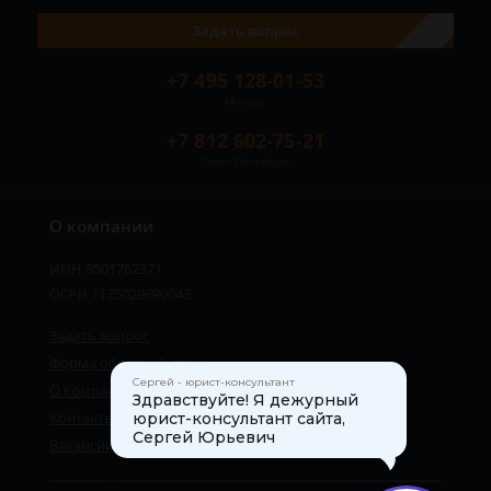
Задать вопрос
+7 495 128-01-53
Москва
+7 812 602-75-21
Санкт-Петербург
О компании
ИНН 8501762371
ОГРН 1175029690043
Задать вопрос
Форма обратной связи
Сергей - юрист-консультант
О компании
Здравствуйте! Я дежурный
Контакты
юрист-консультант сайта,
Сергей Юрьевич
Вакансии