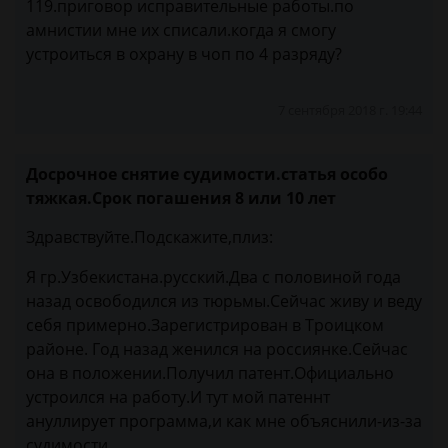
119.приговор исправительные работы.по
амнистии мне их списали.когда я смогу
устроиться в охрану в чоп по 4 разряду?
7 сентября 2018 г. 19:44
Досрочное снятие судимости.статья особо
тяжкая.Срок погашения 8 или 10 лет
Здравствуйте.Подскажите,плиз:
Я гр.Узбекистана.русский.Два с половиной года
назад освободился из тюрьмы.Сейчас живу и веду
себя примерно.Зарегистрирован в Троицком
районе. Год назад женился на россиянке.Сейчас
она в положении.Получил патент.Официально
устроился на работу.И тут мой патеннт
ануллирует программа,и как мне объяснили-из-за
судимости.