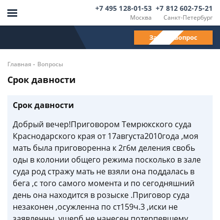
+7 495 128-01-53
+7 812 602-75-21
Москва
Санкт-Петербург
Задать вопрос
-
Главная
Вопросы
Срок давности
Срок давности
Добрый вечер!Приговором Темрюкского суда
Краснодарского края от 17августа2010года ,моя
мать была приговоренна к 2г6м деления свобь
оды в колонии общего режима посколько в зале
суда род стражу мать не взяли она поддалась в
бега ,с того самого момента и по сегодняшний
день она находится в розыске .Приговор суда
незаконен ,осужленна по ст159ч.3 ,иски не
заявленны ,ущерб не нанесен потерпевшему