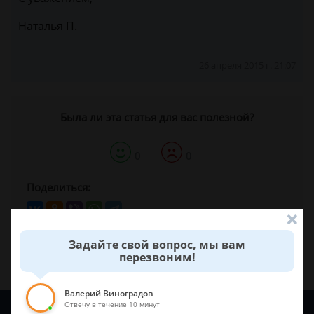
Наталья П.
26 апреля 2015 г. 21:07
Была ли эта статья для вас полезной?
0
0
Поделиться:
Задайте свой вопрос, мы вам
перезвоним!
Валерий Виноградов
Отвечу в течение 10 минут
Задайте вопрос и юрист ответит вам через
5 минут
!