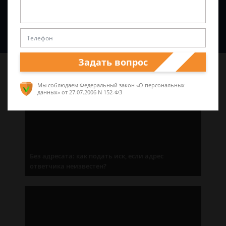
Спросить юриста
Задать вопрос
Последние статьи
Мы соблюдаем Федеральный закон «О персональных
данных»
от 27.07.2006 N 152-ФЗ
Без адресата: как подать иск, если адрес
ответчика неизвестен?