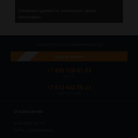
Снимаем судимость: основания, сроки,
процедуры
Получите консультацию
бесплатно
Задать вопрос
+7 495 128-01-53
Москва
+7 812 602-75-21
Санкт-Петербург
О компании
ИНН 8501762371
ОГРН 1175029690043