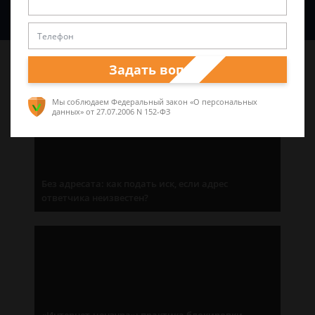
Спросить юриста
Последние статьи
Задать вопрос
Мы соблюдаем Федеральный закон «О персональных
данных»
от 27.07.2006 N 152-ФЗ
Без адресата: как подать иск, если адрес
ответчика неизвестен?