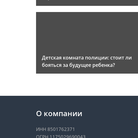
Детская комната полиции: стоит ли
бояться за будущее ребенка?
О компании
ИНН 8501762371
ОГРН 1175029690043