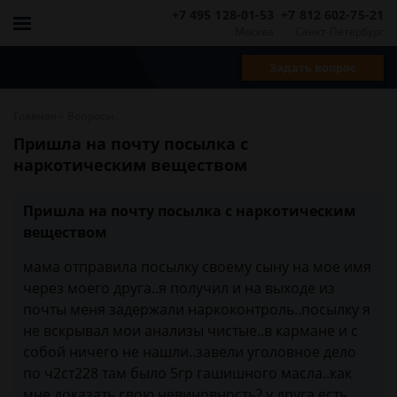
+7 495 128-01-53
+7 812 602-75-21
Москва
Санкт-Петербург
Задать вопрос
-
Главная
Вопросы
Пришла на почту посылка с
наркотическим веществом
Пришла на почту посылка с наркотическим
веществом
мама отправила посылку своему сыну на мое имя
через моего друга..я получил и на выходе из
почты меня задержали наркоконтроль..посылку я
не вскрывал мои анализы чистые..в кармане и с
собой ничего не нашли..завели уголовное дело
по ч2ст228 там было 5гр гашишного масла..как
мне доказать свою невиновность? у друга есть