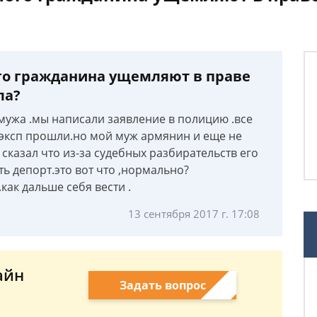
го гражданина ущемляют в праве
ла?
мужа .мы написали заявление в полицию .все
д эксп прошли.но мой муж армянин и еще не
сказал что из-за судебных разбирательств его
ть депорт.это вот что ,нормально?
ак дальше себя вести .
13 сентября 2017 г. 17:08
айн
Задать вопрос