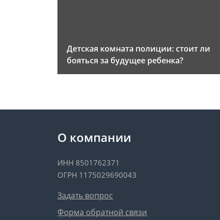
Детская комната полиции: стоит ли
бояться за будущее ребенка?
О компании
ИНН 8501762371
ОГРН 1175029690043
Задать вопрос
Форма обратной связи