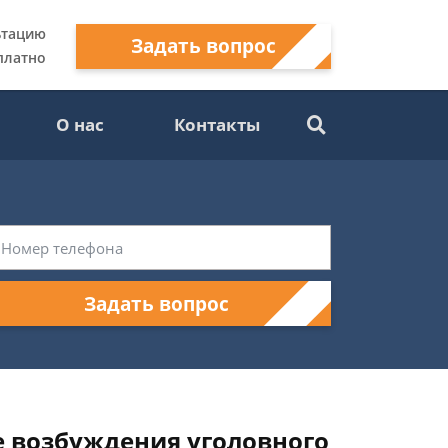
ьтацию
Задать вопрос
платно
О нас
Контакты
Задать вопрос
 возбуждения уголовного