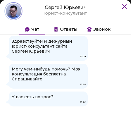
+7 495 128-01-53
+7 812 602-75-21
Сергей Юрьевич
Москва
Санкт-Петербург
юрист-консультант
Задать вопрос
Чат
Ответы
Звонок
-
Главная
Вопросы
Здравствуйте! Я дежурный
юрист-консультант сайта,
Правильно ли определена статья
Сергей Юрьевич
уголовного кодекса?
21:28
Правильно ли определена статья уголовного
Могу чем-нибудь помочь? Моя
консультация бесплатна.
кодекса?
Спрашивайте
21:28
Капитан, являясь сотрудником ГИБДД, изъял
хранящееся в здании ОГИБДД водительское
У вас есть вопрос?
удостоверение иванова, который управлял
21:28
автомобилем в состоянии алкогольного
опьянения и отказался пройти медицинское
освидетельствование на требование сотрудников
ГИБДД, чем совершил административное