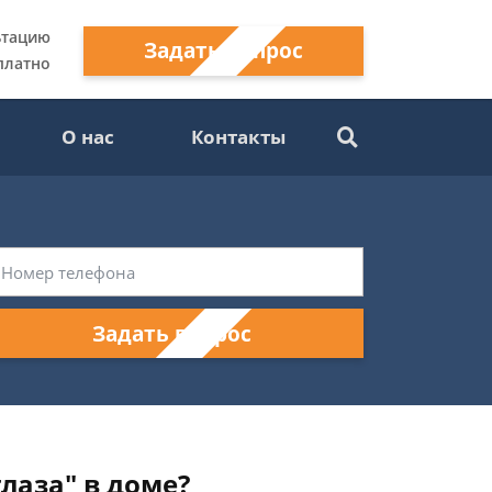
ьтацию
Задать вопрос
платно
О нас
Контакты
Задать вопрос
лаза" в доме?