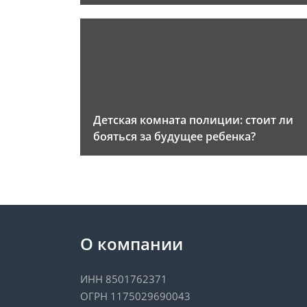
Детская комната полиции: стоит ли
бояться за будущее ребенка?
О компании
ИНН 8501762371
ОГРН 1175029690043