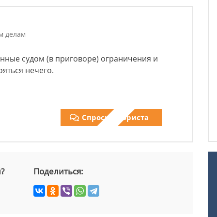
м делам
нные судом (в приговоре) ограничения и
яться нечего.
Спросить юриста
й?
Поделиться: