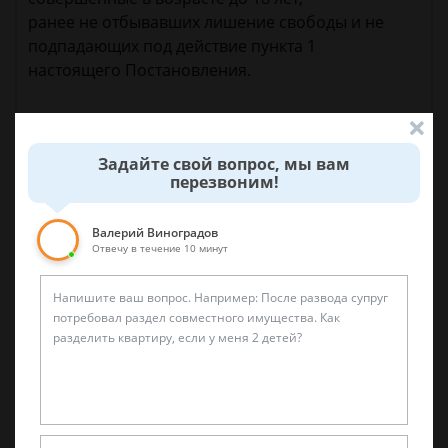
ранее не отбывавших лишение свободы и не
подпадающих под действие пункта 1
настоящего Постановления.
25 апреля 2015 г. 9:32
Задайте свой вопрос, мы вам
перезвоним!
Спросить юриста
Валерий Виноградов
Отвечу в течение 10 минут
Была ли эта статья для вас полезной?
0
0
Поделиться: