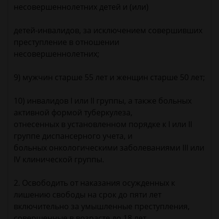
несовершеннолетних детей и (или)
детей-инвалидов, за исключением совершивших
преступление в отношении
несовершеннолетних;
9) мужчин старше 55 лет и женщин старше 50 лет;
10) инвалидов I или II группы, а также больных
активной формой туберкулеза,
отнесенных в установленном порядке к I или II
группе диспансерного учета, и
больных онкологическими заболеваниями III или
IV клинической группы.
2. Освободить от наказания осужденных к
лишению свободы на срок до пяти лет
включительно за умышленные преступления,
совершенные в возрасте до 18 лет,