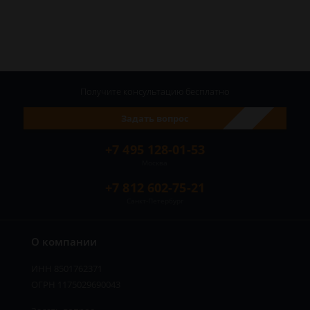
Получите консультацию
бесплатно
Задать вопрос
+7 495 128-01-53
Москва
+7 812 602-75-21
Санкт-Петербург
О компании
ИНН 8501762371
ОГРН 1175029690043