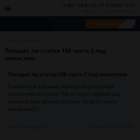
+7 495 128-01-53
+7 812 602-75-21
Москва
Санкт-Петербург
Задать вопрос
-
Главная
Вопросы
Попадет ли статья 158 часть 2 под
амнистию
Попадет ли статья 158 часть 2 под амнистию
У меня муж отбывает наказание в колонии
поселения по статье 158 ч2 сидит первый раз
имеется трех летний ребенок отпустят ли по
амнистии???
Елена, г. Владивосток
24 апреля 2015 г. 14:19