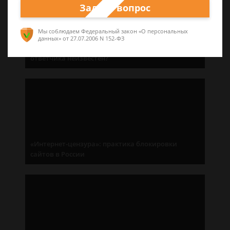
Задать вопрос
Мы соблюдаем Федеральный закон «О персональных
данных»
от 27.07.2006 N 152-ФЗ
Без адресата: как подать иск, если адрес
ответчика неизвестен?
«Интернет-цензура»: практика блокировки
сайтов в России