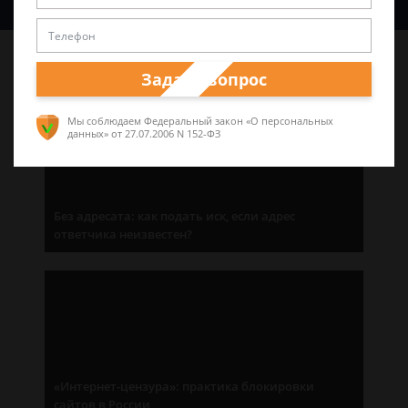
Последние статьи
Задать вопрос
Мы соблюдаем Федеральный закон «О персональных
данных»
от 27.07.2006 N 152-ФЗ
Без адресата: как подать иск, если адрес
ответчика неизвестен?
«Интернет-цензура»: практика блокировки
сайтов в России