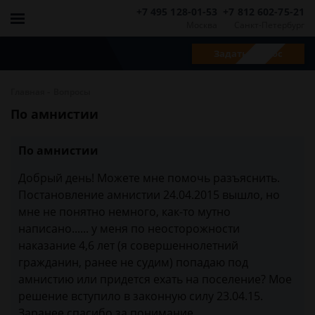
+7 495 128-01-53
+7 812 602-75-21
Москва
Санкт-Петербург
Задать вопрос
-
Главная
Вопросы
По амнистии
По амнистии
Добрый день! Можете мне помочь разъяснить.
Постановление амнистии 24.04.2015 вышло, но
мне не понятно немного, как-то мутно
написано...... у меня по неосторожности
наказание 4,6 лет (я совершеннолетний
гражданин, ранее не судим) попадаю под
амнистию или придется ехать на поселение? Мое
решение вступило в законную силу 23.04.15.
Заранее спасибо за понимание.