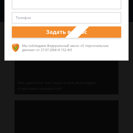
Спросить юриста
Задать вопрос
Последние статьи
Мы соблюдаем Федеральный закон «О персональных
данных»
от 27.07.2006 N 152-ФЗ
Без адресата: как подать иск, если адрес
ответчика неизвестен?