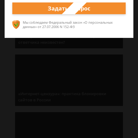
Задать вопрос
Мы соблюдаем Федеральный закон «О персональных
данных»
от 27.07.2006 N 152-ФЗ
Без адресата: как подать иск, если адрес
ответчика неизвестен?
«Интернет-цензура»: практика блокировки
сайтов в России