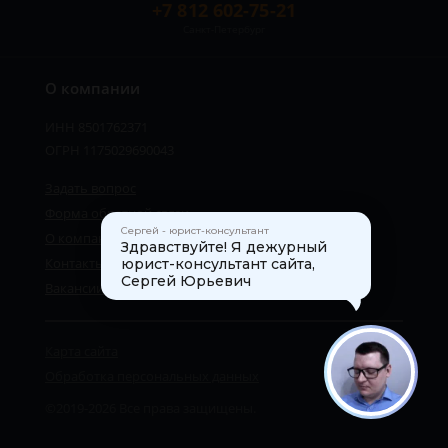
+7 812 602-75-21
Санкт-Петербург
О компании
ИНН 8501762371
ОГРН 1175029690043
Задать вопрос
Форма обратной связи
Сергей - юрист-консультант
О компании
Здравствуйте! Я дежурный
Контакты
юрист-консультант сайта,
Сергей Юрьевич
Вакансии
Карта сайта
1
Обработка персональных данных
©2019-2026 Все права защищены.