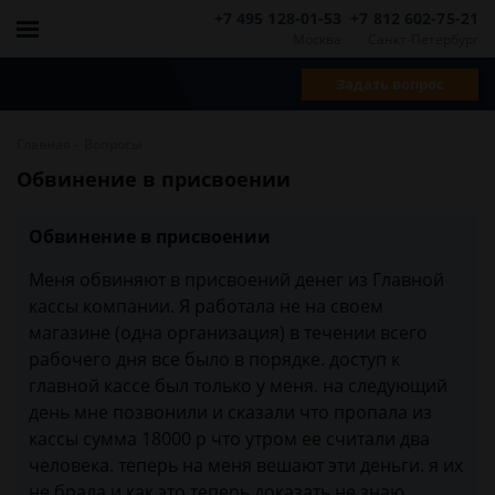
+7 495 128-01-53
+7 812 602-75-21
Москва
Санкт-Петербург
Задать вопрос
-
Главная
Вопросы
Обвинение в присвоении
Обвинение в присвоении
Меня обвиняют в присвоений денег из Главной
кассы компании. Я работала не на своем
магазине (одна организация) в течении всего
рабочего дня все было в порядке. доступ к
главной кассе был только у меня. на следующий
день мне позвонили и сказали что пропала из
кассы сумма 18000 р что утром ее считали два
человека. теперь на меня вешают эти деньги. я их
не брала и как это теперь доказать не знаю.