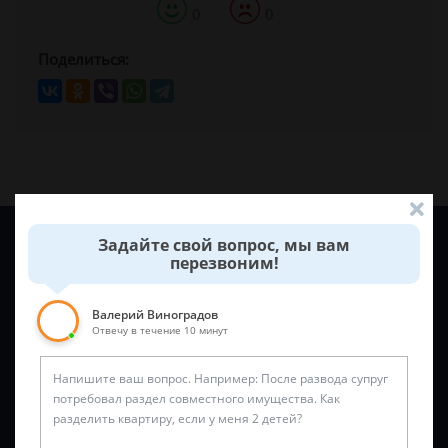
0
0
Поделиться:
Задайте вопрос и юрист ответит вам через
5 минут
!
Задайте свой вопрос, мы вам
перезвоним!
Валерий Виноградов
Отвечу в течение 10 минут