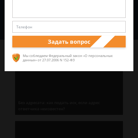
Спросить юриста
Задать вопрос
Последние статьи
Мы соблюдаем Федеральный закон «О персональных
данных»
от 27.07.2006 N 152-ФЗ
Без адресата: как подать иск, если адрес
ответчика неизвестен?