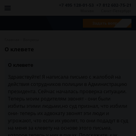
+7 495 128-01-53
+7 812 602-75-21
Москва
Санкт-Петербург
Задать вопрос
-
Главная
Вопросы
О клевете
О клевете
Здравствуйте! Я написала письмо с жалобой на
действия сотрудников полиции в Администрацию
президента. Сейчас началась проверка ситуации.
Теперь моим родителям звонят - они были
избиты этими людьми,но суд признал, что избили
они- теперь их адвокату звонят эти люди и
угрожают, что если их уволят, то они подадут в суд
на меня за клевету на основе этого письма,
которое теперь у них в руках. Подскажите, как