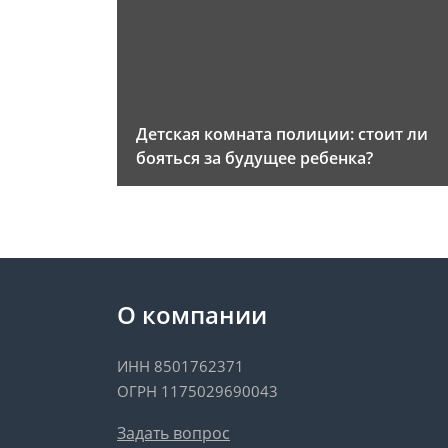
Детская комната полиции: стоит ли
бояться за будущее ребенка?
О компании
ИНН 8501762371
ОГРН 1175029690043
Задать вопрос