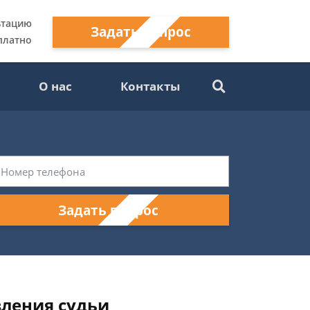
ьтацию
Задать вопрос
платно
О нас
Контакты
Задать вопрос
вления судьи