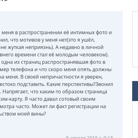
 меня в распространении её интимных фото и
нил, что мотивов у меня нет(это я ушёл,
 мне жуткая неприязнь). А недавно в личной
внего времени стал её молодым человеком).
то одна из страниц распространявшая фото в
омер телефона и что скоро меня опять должны
на меня. В своей непричастности я уверен,
 жестоко подставить. Какие перспективы?Звонил
л. Напрягает, что каким-то образом страница
им-карту. Я часто давал сотовый своим
смотра часто. Может ли факт регистрации на
ьством моей вины?
8 апреля 2015 г. 9:18