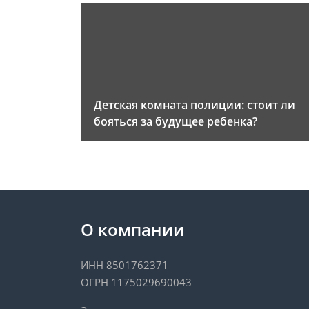
Детская комната полиции: стоит ли
бояться за будущее ребенка?
О компании
ИНН 8501762371
ОГРН 1175029690043