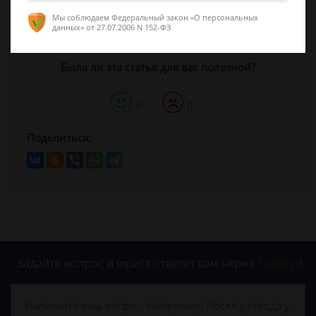
Спросить юриста
Мы соблюдаем Федеральный закон «О персональных
данных»
от 27.07.2006 N 152-ФЗ
Была ли эта статья для вас полезной?
0
0
Поделиться:
Задайте вопрос и юрист ответит вам через
5 минут
!