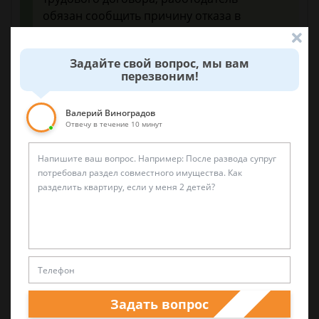
обязан сообщить причину отказа в
письменной форме в срок не позднее
чем в течение семи рабочих дней со дня
Задайте свой вопрос, мы вам
предъявления такого требования.
перезвоним!
(часть пятая в ред.
Федерального закона от 29.06.2015 N
Валерий Виноградов
200-ФЗ)
Отвечу в течение 10 минут
(см. текст в предыдущей редакции)
Отказ в заключении трудового договора
может быть обжалован в суд.
15 февраля 2018 г. 18:56
Задать вопрос