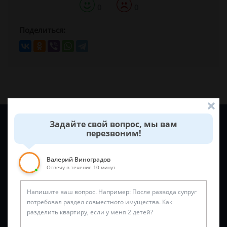
0
0
Поделиться:
Задайте вопрос и юрист ответит вам через
5 минут
!
Задайте свой вопрос, мы вам
перезвоним!
Валерий Виноградов
Отвечу в течение 10 минут