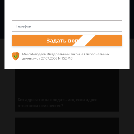
Спросить юриста
Задать вопрос
Последние статьи
Мы соблюдаем Федеральный закон «О персональных
данных»
от 27.07.2006 N 152-ФЗ
Без адресата: как подать иск, если адрес
ответчика неизвестен?