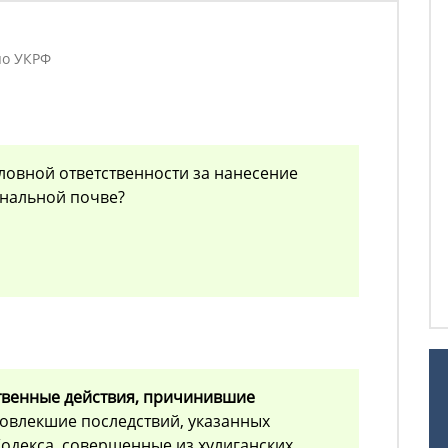
по УКРФ
ловной ответственности за нанесение
ональной почве?
твенные действия, причинившие
 повлекшие последствий, указанных
Кодекса, совершенные из хулиганских