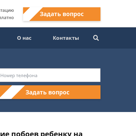
ьтацию
Задать вопрос
платно
О нас
Контакты
Задать вопрос
ие побоев ребенку на