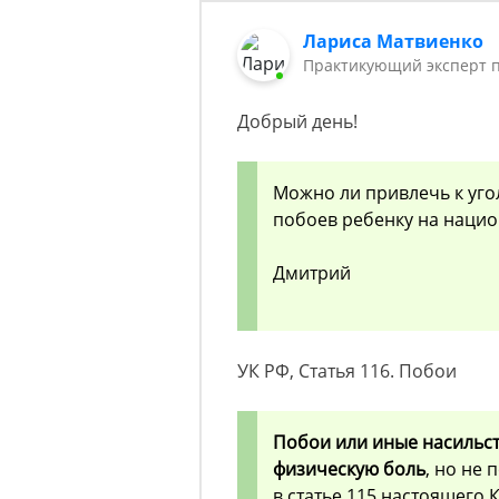
Лариса Матвиенко
Практикующий эксперт 
Добрый день!
Можно ли привлечь к уго
побоев ребенку на наци
Дмитрий
УК РФ, Статья 116. Побои
Побои или иные насильс
физическую боль
, но не
в статье 115 настоящего 