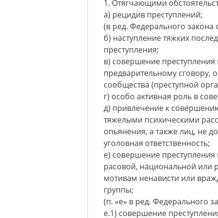
1. Отягчающими обстоятельс
а) рецидив преступлений;
(в ред. Федерального закона о
б) наступление тяжких после
преступления;
в) совершение преступления 
предварительному сговору, 
сообщества (преступной орга
г) особо активная роль в со
д) привлечение к совершению
тяжелыми психическими расс
опьянения, а также лиц, не д
уголовная ответственность;
е) совершение преступления 
расовой, национальной или 
мотивам ненависти или враж
группы;
(п. «е» в ред. Федерального з
е.1) совершение преступлени