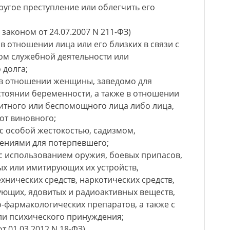
другое преступление или облегчить его
 законом от 24.07.2007 N 211-ФЗ)
в отношении лица или его близких в связи с
м служебной деятельности или
долга;
 в отношении женщины, заведомо для
стоянии беременности, а также в отношении
итного или беспомощного лица либо лица,
от виновного;
с особой жестокостью, садизмом,
чениями для потерпевшего;
с использованием оружия, боевых припасов,
ых или имитирующих их устройств,
хнических средств, наркотических средств,
ующих, ядовитых и радиоактивных веществ,
-фармакологических препаратов, а также с
и психического принуждения;
т 01.03.2012 N 18-ФЗ)