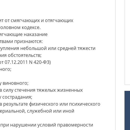
ит от смягчающих и отягчающих
головном кодексе.
смягчающие наказание
твами признаются:
тупления небольшой или средней тяжести
ния обстоятельств;
т 07.12.2011 N 420-ФЗ)
ного;
у виновного;
в силу стечения тяжелых жизненных
у сострадания;
в результате физического или психического
териальной, служебной или иной
 при нарушении условий правомерности