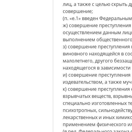
лиц, а также с целью скрыть 
совершение;
(п. «е.1» введен Федеральным
ж) совершение преступления 
осуществлением данным лицо
выполнением общественного 
з) совершение преступления
виновного находящейся в со
малолетнего, другого беззащ
находящегося в зависимости 
и) совершение преступления 
издевательством, а также му
к) совершение преступления 
взрывчатых веществ, взрывн
специально изготовленных те
психотропных, сильнодейств
лекарственных и иных химико
применением физического ил
(в ред. Федерального закона о