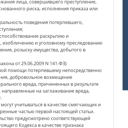
жания лица, совершившего преступление,
снованного риска, исполнения приказа или
оральность поведения потерпевшего,
ступления;
е способствование раскрытию и
, изобличению и уголовному преследованию
ления, розыску имущества, добытого в
закона от 29.06.2009 N 141-ФЗ)
иной помощи потерпевшему непосредственно
ния, добровольное возмещение
рального вреда, причиненных в результате
, направленные на заглаживание вреда,
.
 могут учитываться в качестве смягчающих и
тренные частью первой настоящей статьи.
ельство предусмотрено соответствующей
тоящего Кодекса в качестве признака