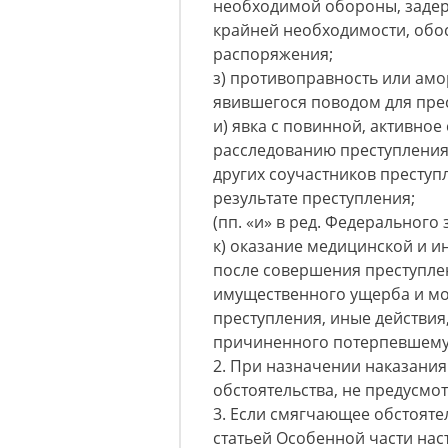
необходимой обороны, задер
крайней необходимости, обо
распоряжения;
з) противоправность или ам
явившегося поводом для пре
и) явка с повинной, активно
расследованию преступления
других соучастников преступ
результате преступления;
(пп. «и» в ред. Федерального 
к) оказание медицинской и 
после совершения преступле
имущественного ущерба и мо
преступления, иные действия
причиненного потерпевшему
2. При назначении наказания
обстоятельства, не предусмо
3. Если смягчающее обстоят
статьей Особенной части нас