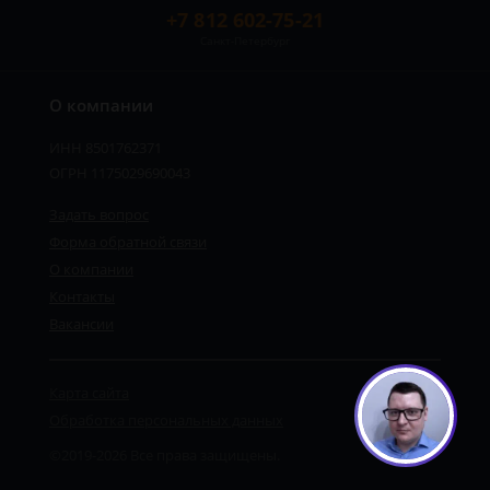
+7 812 602-75-21
Санкт-Петербург
О компании
ИНН 8501762371
ОГРН 1175029690043
Задать вопрос
Форма обратной связи
О компании
Контакты
Вакансии
Карта сайта
Обработка персональных данных
©2019-2026 Все права защищены.