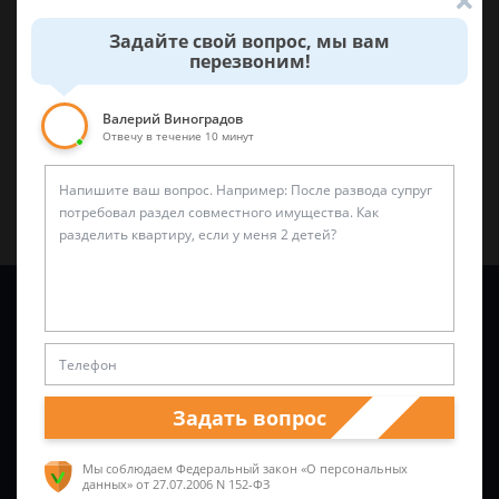
Задайте свой вопрос, мы вам
0
0
перезвоним!
Поделиться:
Валерий Виноградов
Отвечу в течение 10 минут
Задайте вопрос и юрист ответит вам через
5 минут
!
Задать вопрос
Мы соблюдаем Федеральный закон «О персональных
данных»
от 27.07.2006 N 152-ФЗ