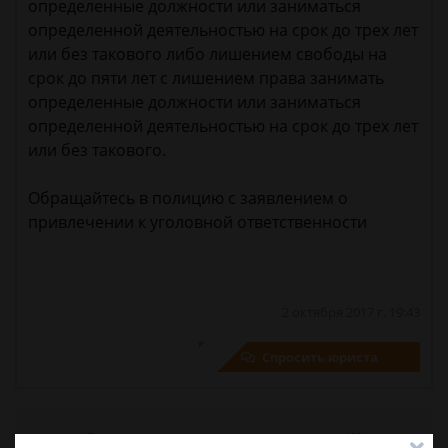
определенные должности или заниматься
определенной деятельностью на срок до трех лет
или без такового либо лишением свободы на
срок до пяти лет с лишением права занимать
определенные должности или заниматься
определенной деятельностью на срок до трех лет
или без такового.
Обращайтесь в полицию с заявлением о
привлечении к уголовной ответственности
2 октября 2017 г. 19:43
Спросить юриста
Была ли эта статья для вас полезной?