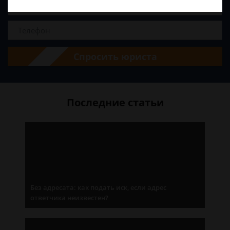
Спросить юриста
Последние статьи
Без адресата: как подать иск, если адрес
ответчика неизвестен?