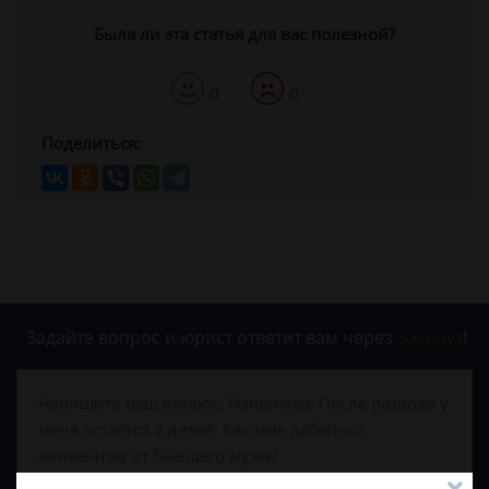
Была ли эта статья для вас полезной?
0
0
Поделиться:
Задайте вопрос и юрист ответит вам через
5 минут
!