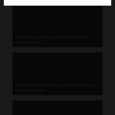
«Интернет-цензура»: практика блокировки
сайтов в России
Детская комната полиции: стоит ли бояться за
будущее ребенка?