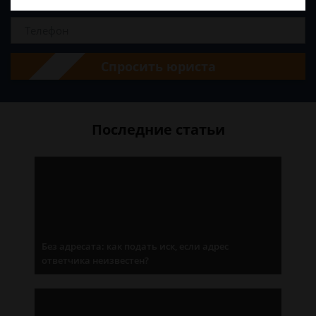
Спросить юриста
Последние статьи
Без адресата: как подать иск, если адрес
ответчика неизвестен?