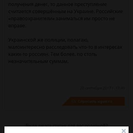
получения денег, то данное преступление
считается совершённым на Украине. Российские
«правоохранители» заниматься им просто не
вправе.
Украинской же полиции, полагаю,
малоинтересно расследовать что-то в интересах
каких-то россиян. Тем более, по столь
незначительным суммам.
22 сентября 2017 г. 13:46
Спросить юриста
Была ли эта статья для вас полезной?