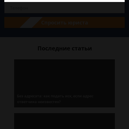
Спросить юриста
Последние статьи
Без адресата: как подать иск, если адрес
ответчика неизвестен?