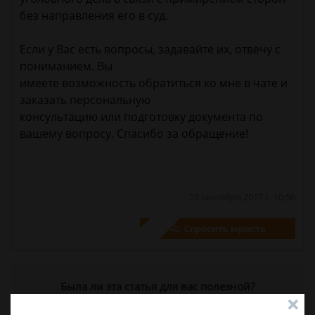
без направления его в суд.
Если у Вас есть вопросы, задавайте их, отвечу с
пониманием. Вы
имеете возможность обратиться ко мне в чате и
заказать персональную
консультацию или подготовку документа по
вашему вопросу. Спасибо за обращение!
20 сентября 2017 г. 10:56
Спросить юриста
Была ли эта статья для вас полезной?