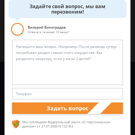
0
0
Задайте свой вопрос, мы вам
перезвоним!
Поделиться:
Валерий Виноградов
Отвечу в течение 10 минут
Задайте вопрос и юрист ответит вам через
5 минут
!
Задать вопрос
Мы соблюдаем Федеральный закон «О персональных
данных»
от 27.07.2006 N 152-ФЗ