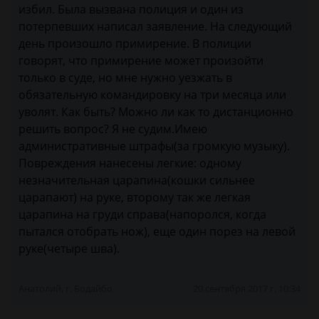
избил. Была вызвана полиция и один из
потерпевших написал заявление. На следующий
день произошло примирение. В полиции
говорят, что примирение может произойти
только в суде, но мне нужно уезжать в
обязательную командировку на три месяца или
уволят. Как быть? Можно ли как то дистанционно
решить вопрос? Я не судим.Имею
административные штрафы(за громкую музыку).
Повреждения нанесены легкие: одному
незначительная царапина(кошки сильнее
царапают) на руке, второму так же легкая
царапина на груди справа(напоролся, когда
пытался отобрать нож), еще один порез на левой
руке(четыре шва).
Анатолий, г. Бодайбо
20 сентября 2017 г. 10:34