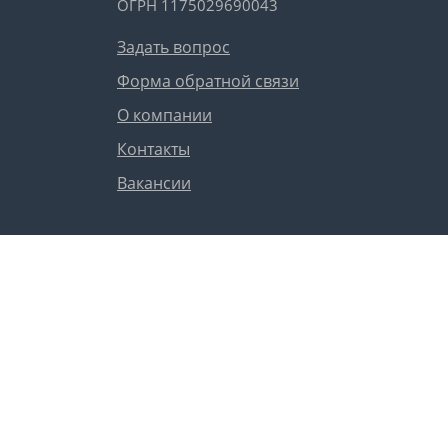
ОГРН 1175029690043
Задать вопрос
Форма обратной связи
О компании
Контакты
Вакансии
Сергей Юрьевич
юрист-консультант
Чат
Ответы