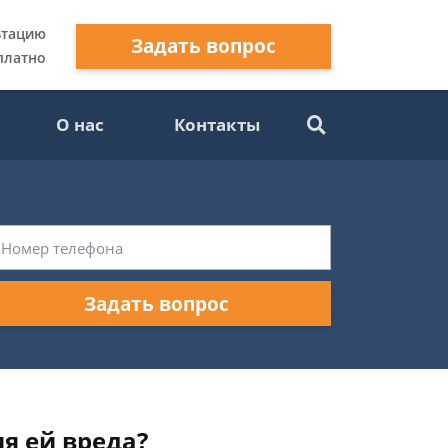
ьтацию
Задать вопрос
платно
О нас
Контакты
Задать вопрос
я ей вреда?