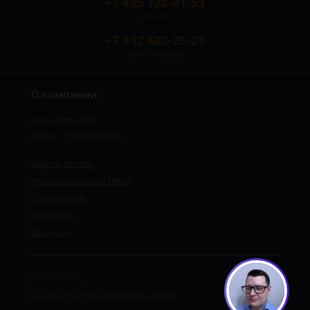
+7 495 128-01-53
Москва
+7 812 602-75-21
Санкт-Петербург
О компании
ИНН 8501762371
ОГРН 1175029690043
Задать вопрос
Форма обратной связи
О компании
Контакты
Вакансии
Карта сайта
Обработка персональных данных