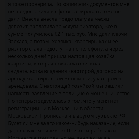
я тоже проверила. Но копии этих документов мне
не предоставили и сфотографировать тоже не
дали. Внесла внесла предоплату за месяц,
депозит, заплатила за услуги риэлтора, Все в
сумме получилось 62,1 тыс. руб. Мне дали ключи.
Заехала, а потом "хозяйка" квартиры как и ее
риэлтор стала недоступна по телефону, а через
несколько дней пришла настоящая хозяйка
квартиры, которая показала оригинал
свидетельства владения квартирой, договор на
аренду квартиры с той женщиной, у которой я
арендовала. С настоящей хозяйкой мы решили
написать заявление в полицию о мошенничестве.
Но теперь я задумалась о том, что у меня нет
регистрации ни в Москве, ни в области
Московской. Прописана я в другом субъекте РФ.
Будет ли мне за это какое-нибудь наказание, если
да, то в каком размере? При этом работаю в
Москве уже три года, но недавно ездила в