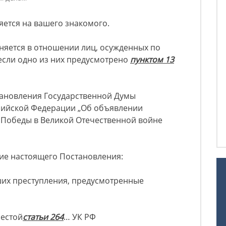
яется на вашего знакомого.
еняется в отношении лиц, осужденных по
если одно из них предусмотрено
пунктом 13
ановления Государственной Думы
сийской Федерации „Об объявлении
м Победы в Великой Отечественной войне
вие настоящего Постановления:
ших преступления, предусмотренные
шестой
статьи 264
… УК РФ