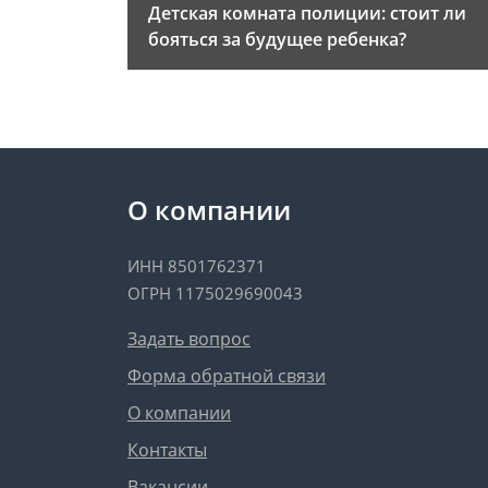
Детская комната полиции: стоит ли
бояться за будущее ребенка?
О компании
ИНН 8501762371
ОГРН 1175029690043
Задать вопрос
Форма обратной связи
О компании
Контакты
Вакансии