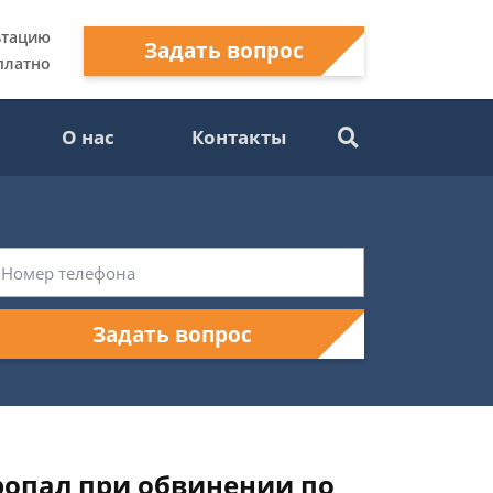
ьтацию
Задать вопрос
платно
О нас
Контакты
Задать вопрос
пропал при обвинении по