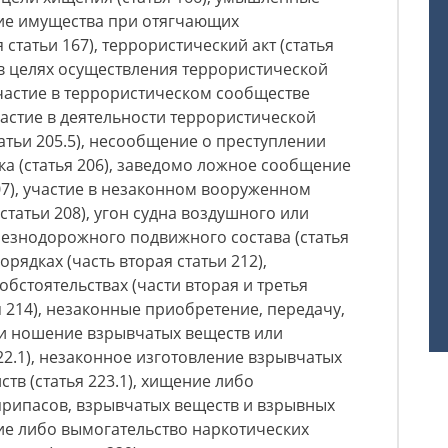
ие имущества при отягчающих
 статьи 167), террористический акт (статья
в целях осуществления террористической
 участие в террористическом сообществе
участие в деятельности террористической
атьи 205.5), несообщение о преступлении
ника (статья 206), заведомо ложное сообщение
207), участие в незаконном вооруженном
татьи 208), угон судна воздушного или
лезнодорожного подвижного состава (статья
орядках (часть вторая статьи 212),
бстоятельствах (части вторая и третья
ья 214), незаконные приобретение, передачу,
ли ношение взрывчатых веществ или
22.1), незаконное изготовление взрывчатых
тв (статья 223.1), хищение либо
припасов, взрывчатых веществ и взрывных
ние либо вымогательство наркотических