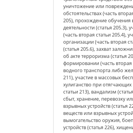
уничтожение или поврежден
обстоятельствах (часть вторая
205), прохождение обучения 
деятельности (статья 205.3),
(часть вторая статьи 205.4), 
организации (часть вторая ст
(статья 205.6), захват залож
об акте терроризма (статья 
формировании (часть вторая с
водного транспорта либо же
211), участие в массовых бесп
хулиганство при отягчающих о
статьи 213), вандализм (стат
сбыт, хранение, перевозку и
взрывных устройств (статья 2
веществ или взрывных устройс
вымогательство оружия, бое
устройств (статья 226), хище