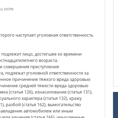
по УКРФ
которого наступает уголовная ответственность
и подлежит лицо, достигшее ко времени
стнадцатилетнего возраста.
ни совершения преступления
а, подлежат уголовной ответственности за
ленное причинение тяжкого вреда здоровью
ичинение средней тяжести вреда здоровью
ека (статья 126), изнасилование (статья 131),
уального характера (статья 132), кражу
61), разбой (статья 162), вымогательство
 завладение автомобилем или иным
цели хищения (статья 166), умышленные