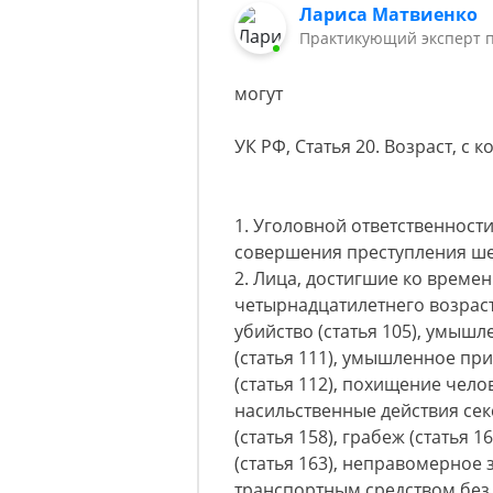
Лариса Матвиенко
Практикующий эксперт 
могут
УК РФ, Статья 20. Возраст, с 
1. Уголовной ответственност
совершения преступления ше
2. Лица, достигшие ко време
четырнадцатилетнего возраст
убийство (статья 105), умыш
(статья 111), умышленное пр
(статья 112), похищение челов
насильственные действия секс
(статья 158), грабеж (статья 1
(статья 163), неправомерное
транспортным средством без 