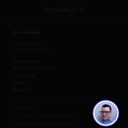
+7 812 602-75-21
Санкт-Петербург
О компании
ИНН 8501762371
ОГРН 1175029690043
Задать вопрос
Форма обратной связи
О компании
Контакты
Вакансии
Карта сайта
Обработка персональных данных
©2019-2026 Все права защищены.