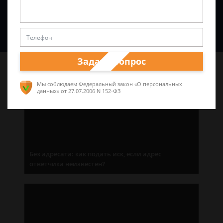
Спросить юриста
Задать вопрос
Последние статьи
Мы соблюдаем Федеральный закон «О персональных
данных»
от 27.07.2006 N 152-ФЗ
Без адресата: как подать иск, если адрес
ответчика неизвестен?