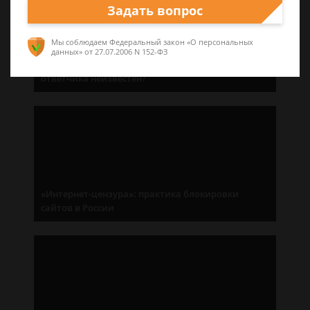
Задать вопрос
Мы соблюдаем Федеральный закон «О персональных
данных»
от 27.07.2006 N 152-ФЗ
Без адресата: как подать иск, если адрес
ответчика неизвестен?
«Интернет-цензура»: практика блокировки
сайтов в России