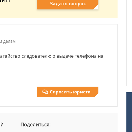
Задать вопрос
м делам
датайство следователю о выдаче телефона на
Спросить юриста
й?
Поделиться: