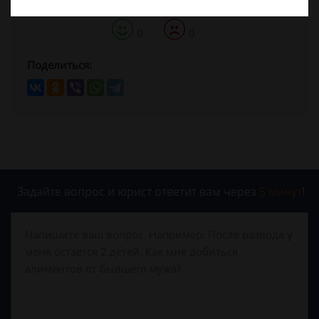
0
0
Поделиться:
Задайте вопрос и юрист ответит вам через
5 минут
!