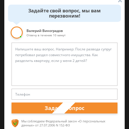
лишения свободы и совершившими
Задайте свой вопрос, мы вам
новые преступления в период
перезвоним!
оставшейся неотбытой части наказания,
— по отбытии не менее половины срока
Валерий Виноградов
наказания, а осужденными за
Отвечу в течение 10 минут
совершение особо тяжких преступлений
— по отбытии не менее двух третей
срока наказания.
3 сентября 2017 г. 16:54
Спросить юриста
Задать вопрос
Мы соблюдаем Федеральный закон «О персональных
данных»
от 27.07.2006 N 152-ФЗ
Была ли эта статья для вас полезной?