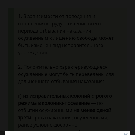
1. В зависимости от поведения и
отношения к труду в течение всего
периода отбывания наказания
осужденным к лишению свободы может
быть изменен вид исправительного
учреждения.
2. Положительно характеризующиеся
осужденные могут быть переведены для
дальнейшего отбывания наказания:
г)
из исправительных колоний строгого
режима в колонию-поселение
— по
отбытии осужденными
не менее одной
трети
срока наказания; осужденными,
ранее условно-досрочно
освобождавшимися от отбывания