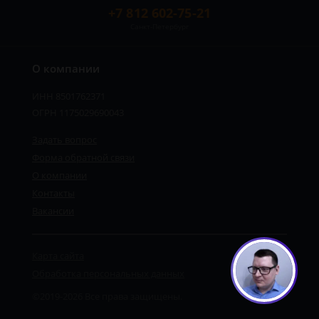
+7 812 602-75-21
Санкт-Петербург
О компании
ИНН 8501762371
ОГРН 1175029690043
Задать вопрос
Форма обратной связи
О компании
Контакты
Вакансии
Карта сайта
Обработка персональных данных
©2019-2026 Все права защищены.